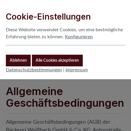
Cookie-Voreinstellungen
Diese Website verwendet Cookies, um eine bestmögliche Erfahr
Zum Hauptinhalt springen
Cookie-Einstellungen
Diese Website verwendet Cookies, um eine bestmögliche
Erfahrung bieten zu können.
Konfigurieren
Ablehnen
Alle Cookies akzeptieren
Du hast 0 Produkte auf 
0,00 €
Ware
Datenschutzbestimmungen
|
Impressum
Allgemeine
Geschäftsbedingungen
Allgemeine Geschäftsbedingungen (AGB) der
Bäckerei Weißbach GmbH & Co. KG, Antonstraße