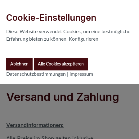
Cookie-Voreinstellungen
Diese Website verwendet Cookies, um eine bestmögliche Erfahr
Zum Hauptinhalt springen
Cookie-Einstellungen
Diese Website verwendet Cookies, um eine bestmögliche
Erfahrung bieten zu können.
Konfigurieren
Ablehnen
Alle Cookies akzeptieren
Du hast 0 Produkte auf 
0,00 €
Ware
Datenschutzbestimmungen
|
Impressum
Versand und Zahlung
Versandinformationen:
Alle Preise im Shop gelten inklusive