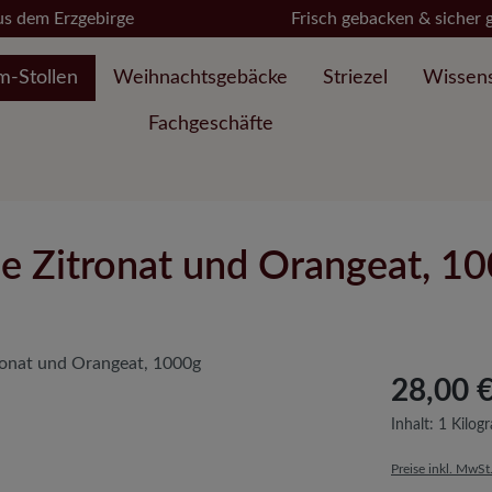
us dem Erzgebirge
Frisch gebacken & sicher g
m-Stollen
Weihnachtsgebäcke
Striezel
Wissen
Fachgeschäfte
e Zitronat und Orangeat, 1
28,00 
Inhalt:
1 Kilo
Preise inkl. MwSt