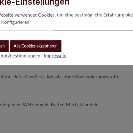
kie-Einstellungen
as er verspricht. Hochwertigste Zutaten, geschmackvoll kombini
ebsite verwendet Cookies, um eine bestmögliche Erfahrung bie
 sich auf der Zunge zergehen.
.
Konfigurieren
ultaninen, sonnenverwöhnte spanische Mandeln,einen guten Sc
ute deutsche Markenbutter für den zarten Schmelz.
nen
Alle Cookies akzeptieren
fehlen.
chutzbestimmungen
|
Impressum
, Rum, Hefe, Gewürze, Jodsalz, ohne Konservierungsstoffe
llergenen: Weizenmehl, Butter, Milch, Mandeln