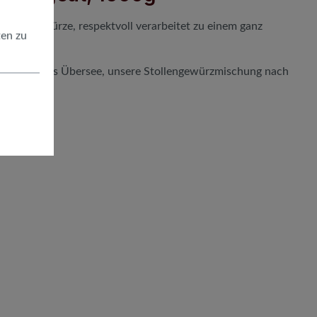
erte Gewürze, respektvoll verarbeitet zu einem ganz
ten zu
huss Rum aus Übersee, unsere Stollengewürzmischung nach