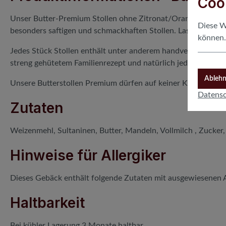
Coo
Unser Butter-Premium Stollen ohne Zitronat/Orangeat hält w
Diese W
besonders saftigen und schmackhaften Stollen. Lassen Sie es
können
Jedes Stück Stollen enthält unter anderem handverlesene S
streng gehütetem Familienrezept und natürlich jede Menge g
Ableh
Unsere Butterstollen Premium dürfen auf keiner Kaffeetafel 
Datens
Zutaten
Weizenmehl, Sultaninen, Butter, Mandeln, Vollmilch , Zucker
Hinweise für Allergiker
Dieses Gebäck enthält folgende Zutaten mit ausgewiesenen A
Haltbarkeit
Bei kühler Lagerung 3 Monate haltbar.