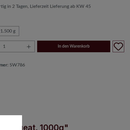
tig in 2 Tagen, Lieferzeit Lieferung ab KW 45
wählen
1.500 g
Anzahl: Gib den gewünschten Wert ein oder
In den Warenkorb
mer:
SW786
 zu können.
Mehr Informationen ...
 Orangeat, 1000g"